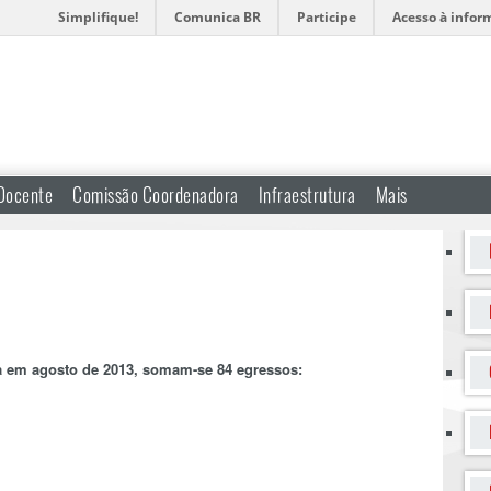
Simplifique!
Comunica BR
Participe
Acesso à infor
Docente
Comissão Coordenadora
Infraestrutura
Mais
da em agosto de 2013, somam-se 84 egressos: