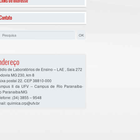
Links de Interesse
Contato
ndereço
édio de Laboratórios de Ensino – LAE , Sala 272
dovia MG 230, km 8
ixa postal 22. CEP 38810-000
mpus II da UFV – Campus de Rio Paranaíba-
o Paranaíba/MG
lefone: (34) 3855 – 9548
ail: quimica.crp@ufv.br