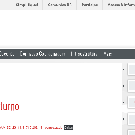
Simplifique!
Comunica BR
Participe
Acesso à infor
Docente
Comissão Coordenadora
Infraestrutura
Mais
turno
 SEI 23114.91715-2024-91-compactado
Baixar