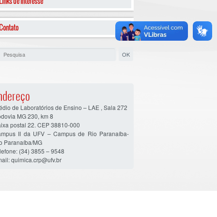
Links de Interesse
Contato
ndereço
édio de Laboratórios de Ensino – LAE , Sala 272
dovia MG 230, km 8
ixa postal 22. CEP 38810-000
mpus II da UFV – Campus de Rio Paranaíba-
o Paranaíba/MG
lefone: (34) 3855 – 9548
ail: quimica.crp@ufv.br