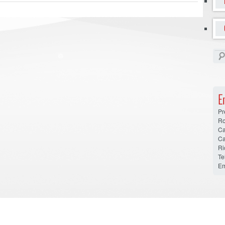
E
Pr
Ro
Ca
Ca
Ri
Te
Em